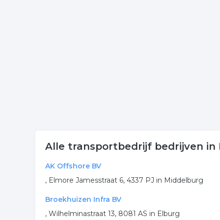
Klik een item uit de categorie vervoer in de plaat
onderneming of contactgegevens. De lijst is gekop
Meer bedrijven in Middelbu
Wij vonden meer informatie over transportbedrijf.
rubriek:
transport
vrachtwagens
vervoer
ops
.
Alle transportbedrijf bedrijven i
AK Offshore BV
, Elmore Jamesstraat 6, 4337 PJ in Middelburg
Broekhuizen Infra BV
, Wilhelminastraat 13, 8081 AS in Elburg