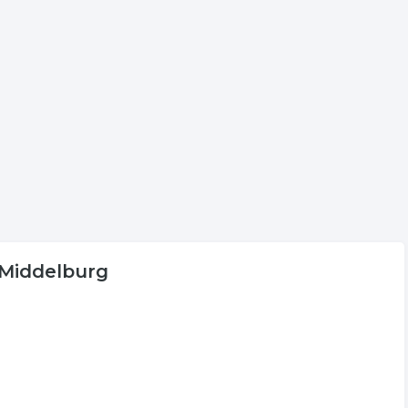
s aan voor onder andere informatie betreffende de
peld aan vervoer in Middelburg.
rg
 De volgende trefwoorden vallen ook onder deze bedrijven
lag
overslag
distributie
transportbedrijf
n Middelburg