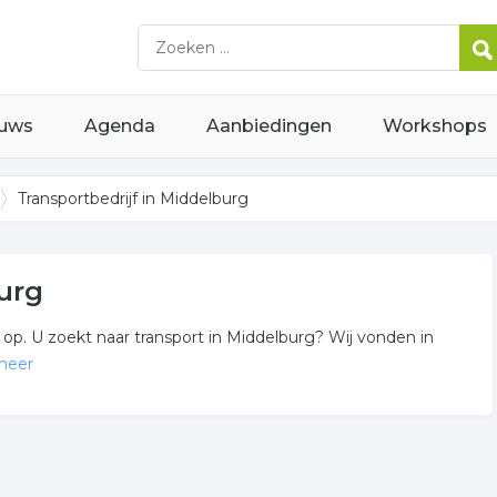
uws
Agenda
Aanbiedingen
Workshops
Transportbedrijf in Middelburg
urg
. U zoekt naar transport in Middelburg? Wij vonden in
meer
achtwagens zijn gevestigd in de regio Middelburg.