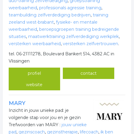
duo-training zelfverdediging
,
groeps­training
weerbaarheid
,
professionals agressie training
,
teambuilding zelfverdediging bedrijven
,
training
zeeland west-brabant
,
fysieke- en mentale
weerbaarheid
,
beroepsgroepen training bedreigende
situaties
,
maatwerktraining zelfverdediging werkplek
,
versterken weerbaarheid
,
versterken zelfvertrouwen
.
tel. 06-21111278, Boulevard Bankert 514, 4382 AC in
Vlissingen
profiel
contact
website
MARY
Inzicht in jouw unieke pad: je
volgende stap voor jou en je gezin
Trefwoorden van MARY :
jouw unieke
pad
,
gezinscoach
,
gezinstherapie
,
lifecoach
,
ik ben