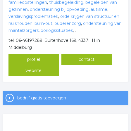
familieopstellingen
,
thuisbegeleiding
,
begeleiden van
gezinnen
,
ondersteuning bij opvoeding
,
autisme
,
verslavingsproblematiek
,
orde krijgen van structuur en
huishouden
,
burn-out
,
ouderenzorg
,
ondersteuning van
mantelzorgers
,
oorlogssituaties
,
.
tel. 06-46197289, Buitenhove 169, 4337HH in
Middelburg
profiel
contact
website
bedrijf gratis toevoegen