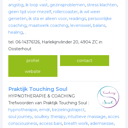
angstig
,
ik loop vast
,
gezinsproblemen
,
stress klachten
,
geen tijd voor mezelf
,
rollercoaster
,
ik wil weer
genieten
,
ik sta er alleen voor
,
readings
,
persoonlijke
coaching
,
maatwerk coaching
,
levenswiel
,
balans
,
healing
,
.
tel. 06-14376126, Harlekijnvlinder 20, 4904 ZC in
Oosterhout
profiel
contact
website
Praktijk Touching Soul
HYPNOTHERAPIE & COACHING
Trefwoorden van Praktijk Touching Soul :
hypnotherapie
,
emdr
,
bezielingstraject
,
soul journey
,
soulkey therapy
,
intuïtieve massage
,
acces
consciousness
,
access bars
,
breath work
,
ademsessie
,