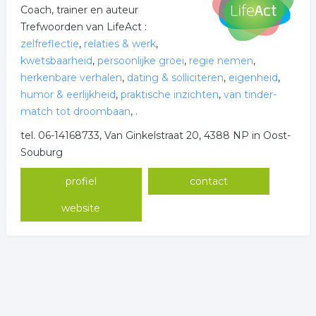
Coach, trainer en auteur
Trefwoorden van LifeAct :
zelfreflectie
,
relaties & werk
,
kwetsbaarheid
,
persoonlijke groei
,
regie nemen
,
herkenbare verhalen
,
dating & solliciteren
,
eigenheid
,
humor & eerlijkheid
,
praktische inzichten
,
van tinder-
match tot droombaan
,
.
tel. 06-14168733, Van Ginkelstraat 20, 4388 NP in Oost-
Souburg
profiel
contact
website