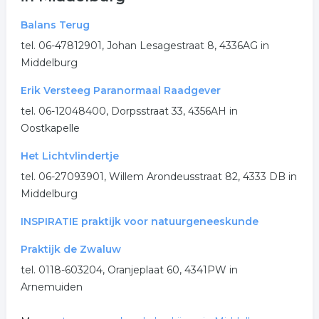
meditatie
spiritueel
paranormaal
Balans Terug
tel. 06-47812901, Johan Lesagestraat 8, 4336AG in
alternatieve geneeskunde
Middelburg
.
Erik Versteeg Paranormaal Raadgever
tel. 06-12048400, Dorpsstraat 33, 4356AH in
Oostkapelle
Het Lichtvlindertje
tel. 06-27093901, Willem Arondeusstraat 82, 4333 DB in
Middelburg
INSPIRATIE praktijk voor natuurgeneeskunde
Praktijk de Zwaluw
tel. 0118-603204, Oranjeplaat 60, 4341PW in
Arnemuiden