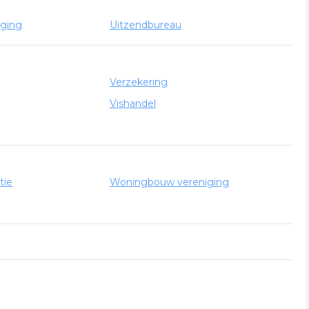
rging
Uitzendbureau
Verzekering
Vishandel
tie
Woningbouw vereniging