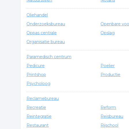
Natuursteen
Notaris
Oliehandel
Onderzoeksbureau
Openbare voo
Oppas centrale
Opslag
Organisatie bureau
Paramedisch centrum
Pedicure
Poelier
Printshop
Productie
Psycholoog
Reclamebureau
Recreatie
Reform
Reintegratie
Reisbureau
Restaurant
Rijschool