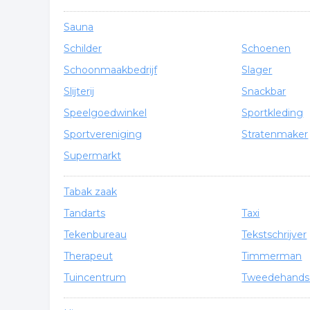
Sauna
Schilder
Schoenen
Schoonmaakbedrijf
Slager
Slijterij
Snackbar
Speelgoedwinkel
Sportkleding
Sportvereniging
Stratenmaker
Supermarkt
Tabak zaak
Tandarts
Taxi
Tekenbureau
Tekstschrijver
Therapeut
Timmerman
Tuincentrum
Tweedehands 