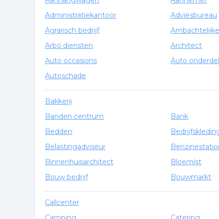
Overzicht van bedrijven in
Aanhangwagen
Aannemer
Administratiekantoor
Adviesbureau
Hieronder vindt u een overzicht van alle bedrijven
Agrarisch bedrijf
Ambachtelijk
te klikken vindt u een overzicht van alle bedrijven.
Arbo diensten
Architect
Auto occasions
Auto onderde
Autoschade
Bakkerij
Banden centrum
Bank
Bedden
Bedrijfskledin
Belastingadviseur
Benzinestatio
Binnenhuisarchitect
Bloemist
Bouw bedrijf
Bouwmarkt
Callcenter
Camping
Catering