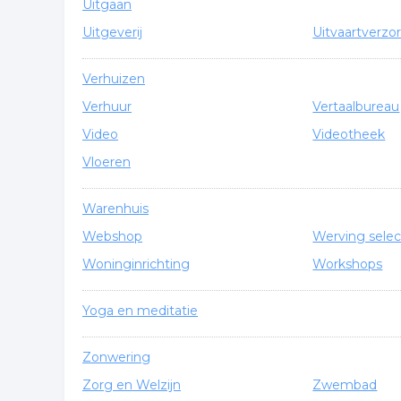
Uitgaan
Uitgeverij
Uitvaartverzo
Verhuizen
Verhuur
Vertaalbureau
Video
Videotheek
Vloeren
Warenhuis
Webshop
Werving selec
Woninginrichting
Workshops
Yoga en meditatie
Zonwering
Zorg en Welzijn
Zwembad