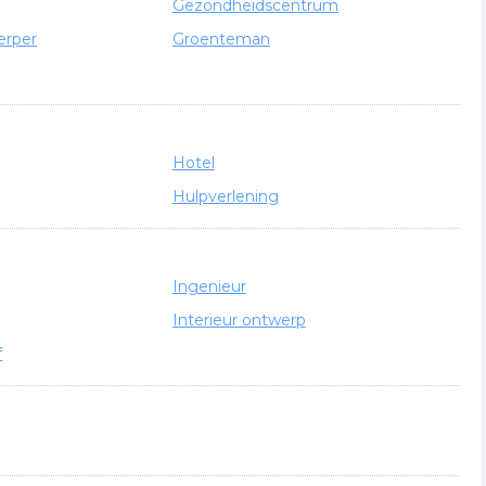
Gezondheidscentrum
erper
Groenteman
Hotel
Hulpverlening
Ingenieur
Interieur ontwerp
f