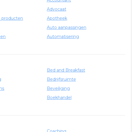
 Middelburg
Accountant
Advocaat
 in Middelburg, opgedeeld in rubrieken. Door op een rubriek
e producten
Apotheek
Auto aanpassingen
len
Automatisering
Bed and Breakfast
g
Bedrijfsruimte
ns
Beveiliging
Boekhandel
Coaching