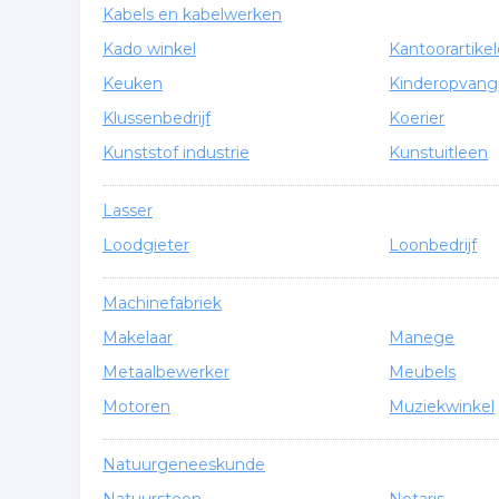
Kabels en kabelwerken
Kado winkel
Kantoorartike
Keuken
Kinderopvang
Klussenbedrijf
Koerier
Kunststof industrie
Kunstuitleen
Lasser
Loodgieter
Loonbedrijf
Machinefabriek
Makelaar
Manege
Metaalbewerker
Meubels
Motoren
Muziekwinkel
Natuurgeneeskunde