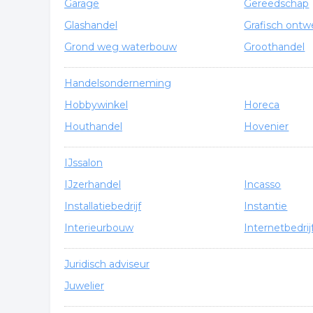
Garage
Gereedschap
Glashandel
Grafisch ontw
Grond weg waterbouw
Groothandel
Handelsonderneming
Hobbywinkel
Horeca
Houthandel
Hovenier
IJssalon
IJzerhandel
Incasso
Installatiebedrijf
Instantie
Interieurbouw
Internetbedrij
Juridisch adviseur
Juwelier